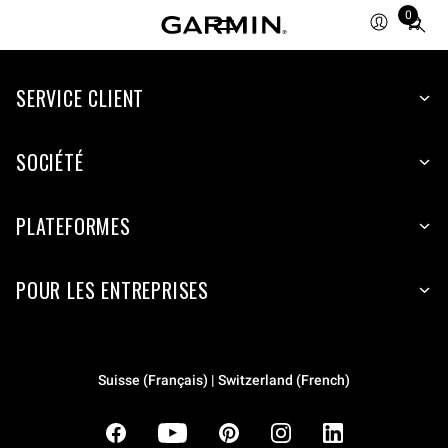
0
Total
items
in
cart:
SERVICE CLIENT
0
SOCIÉTÉ
PLATEFORMES
POUR LES ENTREPRISES
Suisse (Français) | Switzerland (French)