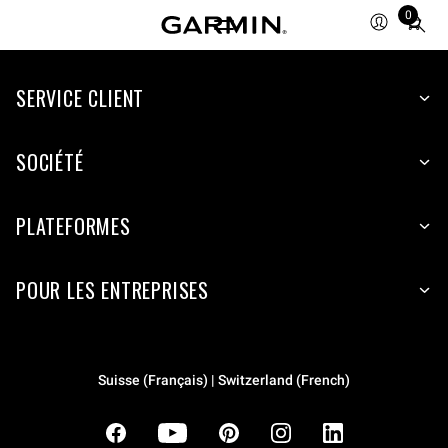
0
Total
items
in
cart:
SERVICE CLIENT
0
SOCIÉTÉ
PLATEFORMES
POUR LES ENTREPRISES
Suisse (Français) | Switzerland (French)