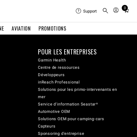
0
Total
Support
items
in
NE
AVIATION
PROMOTIONS
cart:
0
POUR LES ENTREPRISES
Garmin Health
Centre de ressources
Développeurs
inReach Professional
Solutions pour les primo-intervenants en
mer
Service d'information Seastar®
Automotive OEM
Solutions OEM pour camping-cars
Capteurs
Sponsoring d'entreprise