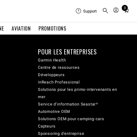
0
Total
Support
items
in
NE
AVIATION
PROMOTIONS
cart:
0
POUR LES ENTREPRISES
Garmin Health
Centre de ressources
Développeurs
inReach Professional
Solutions pour les primo-intervenants en
mer
Service d'information Seastar®
Automotive OEM
Solutions OEM pour camping-cars
Capteurs
Sponsoring d'entreprise