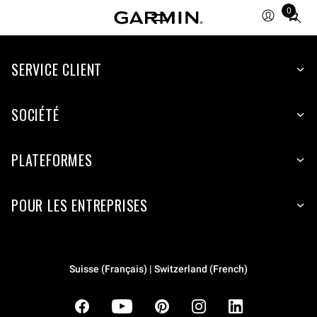
0
Total
items
in
cart:
SERVICE CLIENT
0
SOCIÉTÉ
PLATEFORMES
POUR LES ENTREPRISES
Suisse (Français) | Switzerland (French)