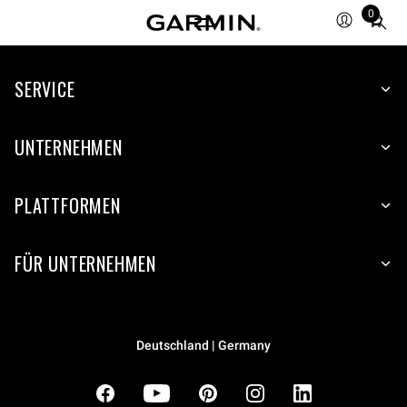
0
Total
items
in
cart:
SERVICE
0
UNTERNEHMEN
PLATTFORMEN
FÜR UNTERNEHMEN
Deutschland | Germany