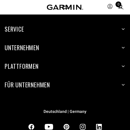
0
Total
items
in
SERVICE
cart:
0
UNTERNEHMEN
PLATTFORMEN
FÜR UNTERNEHMEN
Deutschland | Germany