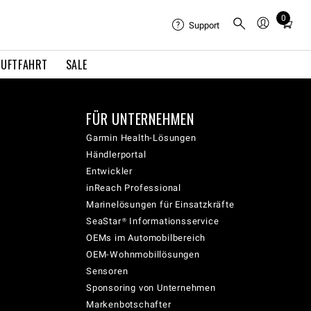
0
Total
Support
items
in
LUFTFAHRT
SALE
cart:
0
FÜR UNTERNEHMEN
Garmin Health-Lösungen
Händlerportal
Entwickler
inReach Professional
Marinelösungen für Einsatzkräfte
SeaStar® Informationsservice
OEMs im Automobilbereich
OEM-Wohnmobillösungen
Sensoren
Sponsoring von Unternehmen
Markenbotschafter