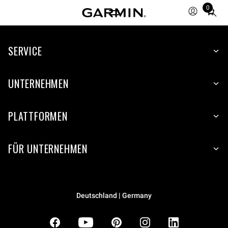
0
Total
items
in
SERVICE
cart:
0
UNTERNEHMEN
PLATTFORMEN
FÜR UNTERNEHMEN
Deutschland | Germany