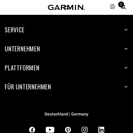
0
Total
items
in
SERVICE
cart:
0
UNTERNEHMEN
PLATTFORMEN
FÜR UNTERNEHMEN
Deutschland | Germany