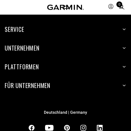
0
Total
items
in
SERVICE
cart:
0
UNTERNEHMEN
PLATTFORMEN
FÜR UNTERNEHMEN
Deutschland | Germany