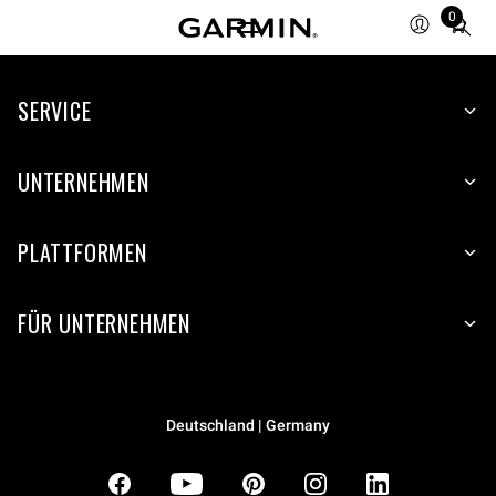
0
Total
items
in
SERVICE
cart:
0
UNTERNEHMEN
PLATTFORMEN
FÜR UNTERNEHMEN
Deutschland | Germany