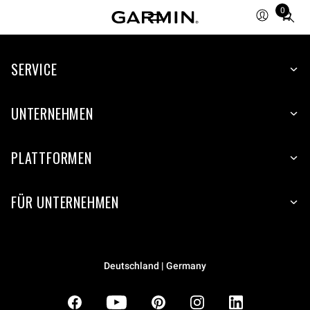
0
Total
items
in
SERVICE
cart:
0
UNTERNEHMEN
PLATTFORMEN
FÜR UNTERNEHMEN
Deutschland | Germany