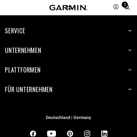
0
Total
items
in
SERVICE
cart:
0
UNTERNEHMEN
PLATTFORMEN
FÜR UNTERNEHMEN
Deutschland | Germany