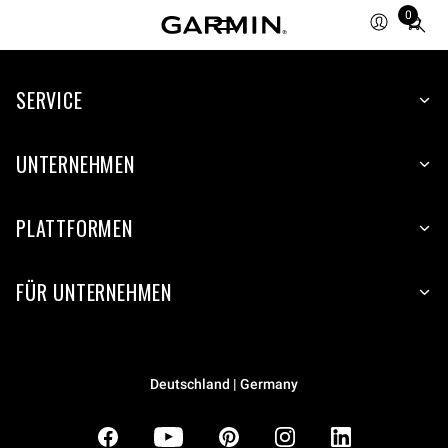
0
Total
items
in
SERVICE
cart:
0
UNTERNEHMEN
PLATTFORMEN
FÜR UNTERNEHMEN
Deutschland | Germany