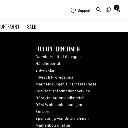
0
Total
Support
items
in
LUFTFAHRT
SALE
cart:
0
FÜR UNTERNEHMEN
Garmin Health-Lösungen
Händlerportal
Entwickler
inReach Professional
Marinelösungen für Einsatzkräfte
SeaStar® Informationsservice
OEMs im Automobilbereich
OEM-Wohnmobillösungen
Sensoren
Sponsoring von Unternehmen
Markenbotschafter