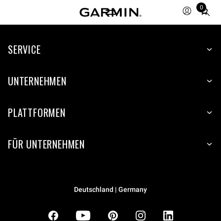
0
Total
items
in
SERVICE
cart:
0
UNTERNEHMEN
PLATTFORMEN
FÜR UNTERNEHMEN
Deutschland | Germany