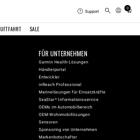
0
Total
Support
items
in
LUFTFAHRT
SALE
cart:
0
FÜR UNTERNEHMEN
Garmin Health-Lösungen
Händlerportal
Entwickler
inReach Professional
Marinelösungen für Einsatzkräfte
SeaStar® Informationsservice
OEMs im Automobilbereich
OEM-Wohnmobillösungen
Sensoren
Sponsoring von Unternehmen
Markenbotschafter