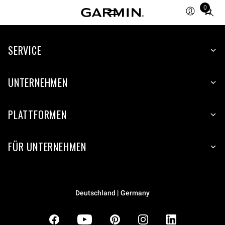
0
Total
items
in
SERVICE
cart:
0
UNTERNEHMEN
PLATTFORMEN
FÜR UNTERNEHMEN
Deutschland | Germany