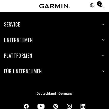
0
Total
items
in
SERVICE
cart:
0
UNTERNEHMEN
PLATTFORMEN
FÜR UNTERNEHMEN
Deutschland | Germany