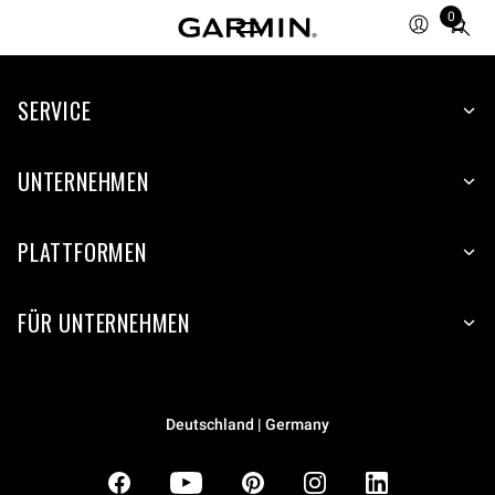
0
Total
items
in
SERVICE
cart:
0
UNTERNEHMEN
PLATTFORMEN
FÜR UNTERNEHMEN
Deutschland | Germany