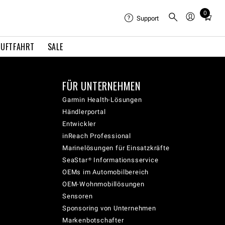
0
Total
Support
items
in
LUFTFAHRT
SALE
cart:
0
FÜR UNTERNEHMEN
Garmin Health-Lösungen
Händlerportal
Entwickler
inReach Professional
Marinelösungen für Einsatzkräfte
SeaStar® Informationsservice
OEMs im Automobilbereich
OEM-Wohnmobillösungen
Sensoren
Sponsoring von Unternehmen
Markenbotschafter