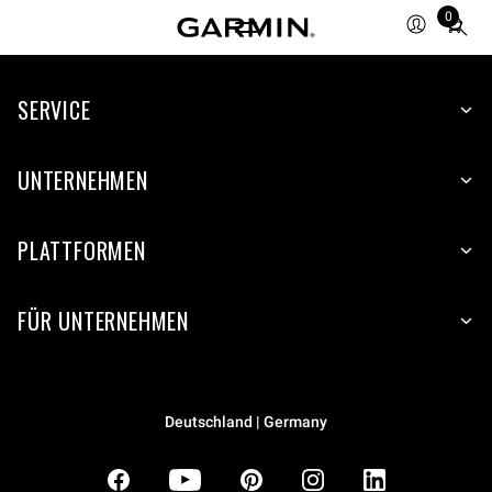
0
Total
items
in
SERVICE
cart:
0
UNTERNEHMEN
PLATTFORMEN
FÜR UNTERNEHMEN
Deutschland | Germany