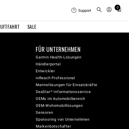
0
Total
Support
items
in
LUFTFAHRT
SALE
cart:
0
FÜR UNTERNEHMEN
Garmin Health-Lösungen
Händlerportal
Entwickler
inReach Professional
Marinelösungen für Einsatzkräfte
SeaStar® Informationsservice
OEMs im Automobilbereich
OEM-Wohnmobillösungen
Sensoren
Sponsoring von Unternehmen
Markenbotschafter