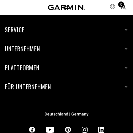
0
Total
items
in
SERVICE
cart:
0
UNTERNEHMEN
PLATTFORMEN
FÜR UNTERNEHMEN
Deutschland | Germany