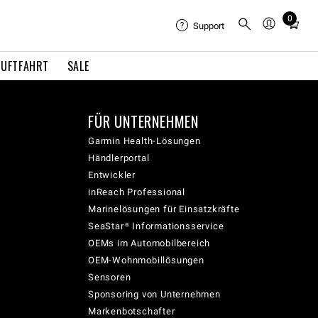
0
Total
Support
items
in
LUFTFAHRT
SALE
cart:
0
FÜR UNTERNEHMEN
Garmin Health-Lösungen
Händlerportal
Entwickler
inReach Professional
Marinelösungen für Einsatzkräfte
SeaStar® Informationsservice
OEMs im Automobilbereich
OEM-Wohnmobillösungen
Sensoren
Sponsoring von Unternehmen
Markenbotschafter