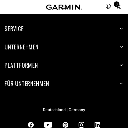
0
Total
items
in
SERVICE
cart:
0
UNTERNEHMEN
PLATTFORMEN
FÜR UNTERNEHMEN
Deutschland | Germany