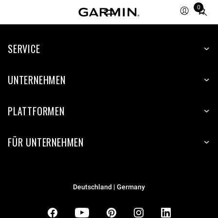
0
Total
items
in
SERVICE
cart:
0
UNTERNEHMEN
PLATTFORMEN
FÜR UNTERNEHMEN
Deutschland | Germany