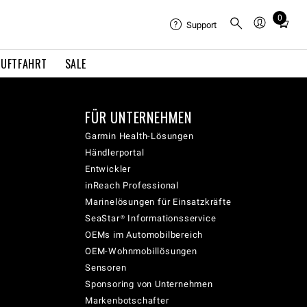
0
Total
Support
items
in
LUFTFAHRT
SALE
cart:
0
FÜR UNTERNEHMEN
Garmin Health-Lösungen
Händlerportal
Entwickler
inReach Professional
Marinelösungen für Einsatzkräfte
SeaStar® Informationsservice
OEMs im Automobilbereich
OEM-Wohnmobillösungen
Sensoren
Sponsoring von Unternehmen
Markenbotschafter