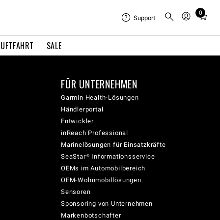
0
Total
Support
items
in
LUFTFAHRT
SALE
cart:
0
FÜR UNTERNEHMEN
Garmin Health-Lösungen
Händlerportal
Entwickler
inReach Professional
Marinelösungen für Einsatzkräfte
SeaStar® Informationsservice
OEMs im Automobilbereich
OEM-Wohnmobillösungen
Sensoren
Sponsoring von Unternehmen
Markenbotschafter