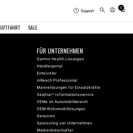
0
Total
Support
items
in
LUFTFAHRT
SALE
cart:
0
FÜR UNTERNEHMEN
Garmin Health-Lösungen
Händlerportal
Entwickler
inReach Professional
Marinelösungen für Einsatzkräfte
SeaStar® Informationsservice
OEMs im Automobilbereich
OEM-Wohnmobillösungen
Sensoren
Sponsoring von Unternehmen
Markenbotschafter