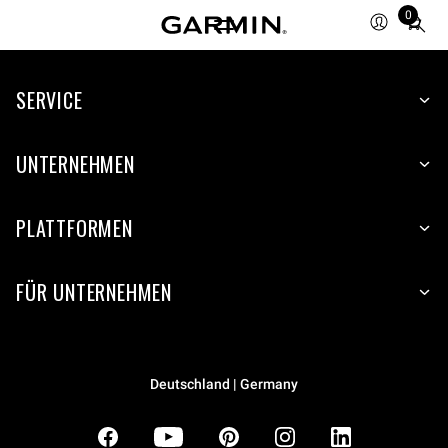
0
Total
items
in
SERVICE
cart:
0
UNTERNEHMEN
PLATTFORMEN
FÜR UNTERNEHMEN
Deutschland | Germany