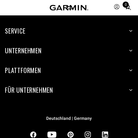
0
Total
items
in
SERVICE
cart:
0
UNTERNEHMEN
PLATTFORMEN
FÜR UNTERNEHMEN
Deutschland | Germany