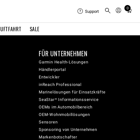
0
Total
Support
items
in
LUFTFAHRT
SALE
cart:
0
FÜR UNTERNEHMEN
Garmin Health-Lösungen
Händlerportal
Entwickler
inReach Professional
Marinelösungen für Einsatzkräfte
SeaStar® Informationsservice
OEMs im Automobilbereich
OEM-Wohnmobillösungen
Sensoren
Sponsoring von Unternehmen
Markenbotschafter