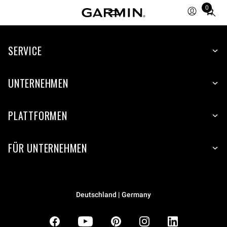
0
Total
items
in
SERVICE
cart:
0
UNTERNEHMEN
PLATTFORMEN
FÜR UNTERNEHMEN
Deutschland | Germany