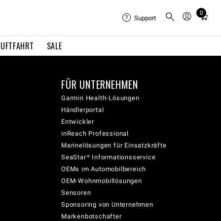
0
Total
Support
items
in
LUFTFAHRT
SALE
cart:
0
FÜR UNTERNEHMEN
Garmin Health-Lösungen
Händlerportal
Entwickler
inReach Professional
Marinelösungen für Einsatzkräfte
SeaStar® Informationsservice
OEMs im Automobilbereich
OEM-Wohnmobillösungen
Sensoren
Sponsoring von Unternehmen
Markenbotschafter