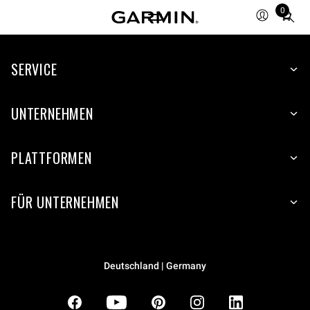
0
Total
items
in
SERVICE
cart:
0
UNTERNEHMEN
PLATTFORMEN
FÜR UNTERNEHMEN
Deutschland | Germany