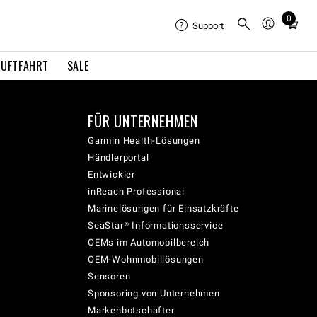
0
Total
Support
items
in
LUFTFAHRT
SALE
cart:
0
FÜR UNTERNEHMEN
Garmin Health-Lösungen
Händlerportal
Entwickler
inReach Professional
Marinelösungen für Einsatzkräfte
SeaStar® Informationsservice
OEMs im Automobilbereich
OEM-Wohnmobillösungen
Sensoren
Sponsoring von Unternehmen
Markenbotschafter