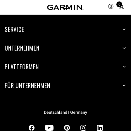
0
Total
items
in
SERVICE
cart:
0
UNTERNEHMEN
PLATTFORMEN
FÜR UNTERNEHMEN
Deutschland | Germany