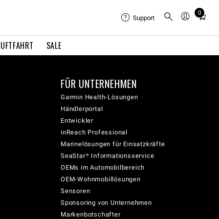
0
Total
Support
items
in
LUFTFAHRT
SALE
cart:
0
FÜR UNTERNEHMEN
Garmin Health-Lösungen
Händlerportal
Entwickler
inReach Professional
Marinelösungen für Einsatzkräfte
SeaStar® Informationsservice
OEMs im Automobilbereich
OEM-Wohnmobillösungen
Sensoren
Sponsoring von Unternehmen
Markenbotschafter