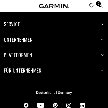
0
Total
items
in
SERVICE
cart:
0
UNTERNEHMEN
PLATTFORMEN
FÜR UNTERNEHMEN
Deutschland | Germany