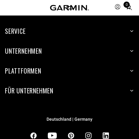
0
Total
items
in
SERVICE
cart:
0
UNTERNEHMEN
PLATTFORMEN
FÜR UNTERNEHMEN
Deutschland | Germany