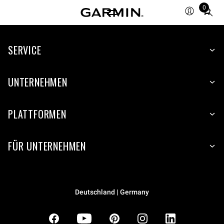
0
Total
items
in
SERVICE
cart:
0
UNTERNEHMEN
PLATTFORMEN
FÜR UNTERNEHMEN
Deutschland | Germany