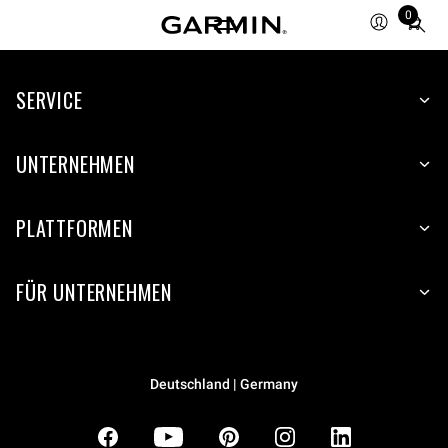
0
Total
items
in
SERVICE
cart:
0
UNTERNEHMEN
PLATTFORMEN
FÜR UNTERNEHMEN
Deutschland | Germany