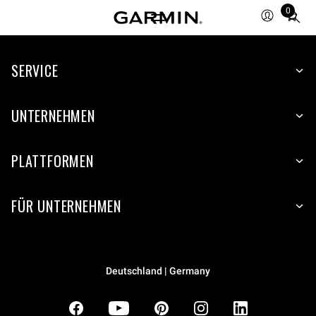
0
Total
items
in
SERVICE
cart:
0
UNTERNEHMEN
PLATTFORMEN
FÜR UNTERNEHMEN
Deutschland | Germany