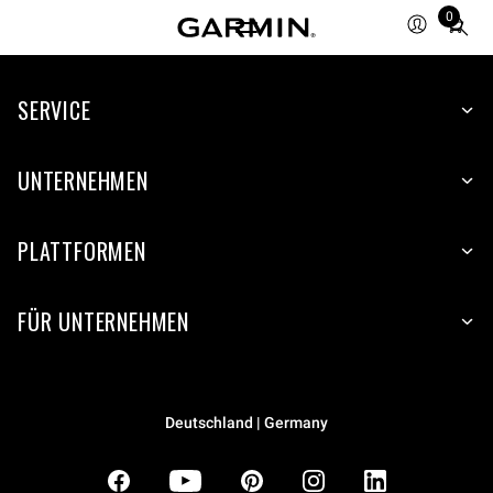
0
Total
items
in
SERVICE
cart:
0
UNTERNEHMEN
PLATTFORMEN
FÜR UNTERNEHMEN
Deutschland | Germany