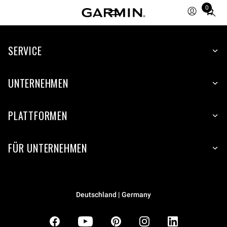
0
Total
items
in
SERVICE
cart:
0
UNTERNEHMEN
PLATTFORMEN
FÜR UNTERNEHMEN
Deutschland | Germany