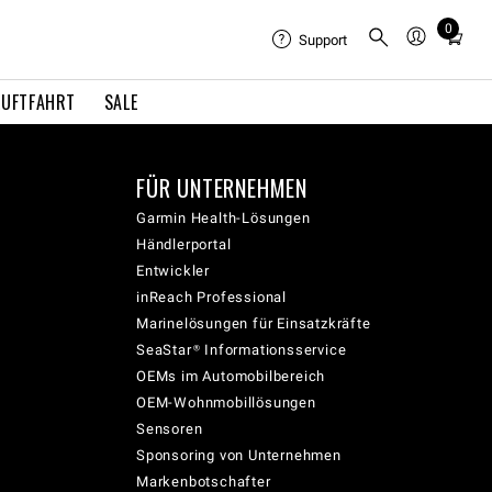
0
Total
Support
items
in
LUFTFAHRT
SALE
cart:
0
FÜR UNTERNEHMEN
Garmin Health-Lösungen
Händlerportal
Entwickler
inReach Professional
Marinelösungen für Einsatzkräfte
SeaStar® Informationsservice
OEMs im Automobilbereich
OEM-Wohnmobillösungen
Sensoren
Sponsoring von Unternehmen
Markenbotschafter