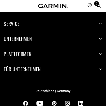
0
Total
items
in
SERVICE
cart:
0
UNTERNEHMEN
PLATTFORMEN
FÜR UNTERNEHMEN
Deutschland | Germany