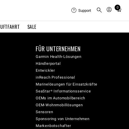
0
Total
Support
items
in
LUFTFAHRT
SALE
cart:
0
FÜR UNTERNEHMEN
Garmin Health-Lösungen
Händlerportal
Entwickler
inReach Professional
Marinelösungen für Einsatzkräfte
SeaStar® Informationsservice
OEMs im Automobilbereich
OEM-Wohnmobillösungen
Sensoren
Sponsoring von Unternehmen
Markenbotschafter